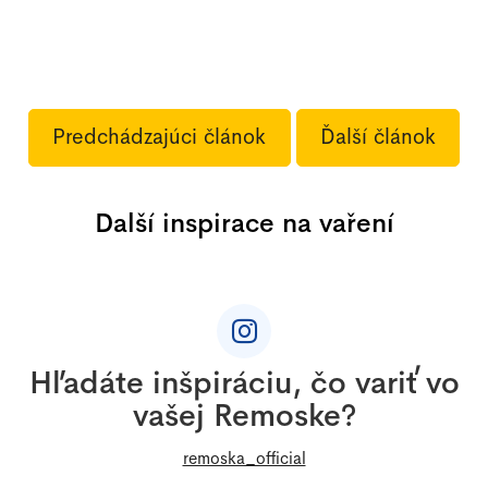
Predchádzajúci článok
Ďalší článok
Další inspirace na vaření
Z
á
p
ä
Hľadáte inšpiráciu, čo variť vo
t
vašej Remoske?
i
e
remoska_official