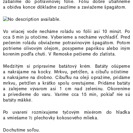
zabalíme do potravinovej fólie. Fóliu dobre utiahneme
a obidva konce dôkladne zauzlíme a zaviažeme špagátom.
Vo vriacej vode necháme roládu vo fólii asi 10 minút. Po
cca 5 min ju otočíme. Vyberieme a necháme vychladiť. Pred
pečením roládu obviažeme potravinovým špagátom. Potom
potrieme olivovým olejom, posypeme paprikou alebo iným
korením podľa chuti. V Remoske pečieme do zlatista.
Medzitým si pripravíme batátový krém. Batáty ošúpeme
a nakrájame na kocky. Mrkvu, petržlen, a cibuľu očistíme
a nakrájame na drobno. Cibuľku na oleji opražíme, pridáme
mrkvu, petržlen a krátko spolu orestujeme. Pridáme batáty
a zalejeme vývarom asi 1 cm nad zeleninu. Okoreníme
a privedieme do varu. Varíme cca 15 min, pokiaľ nie sú
batáty mäkké.
Po uvarení rozmixujeme tyčovým mixérom do hladka
a vmiešame ½ plechovky kokosového mlieka.
Dochutíme soľou.