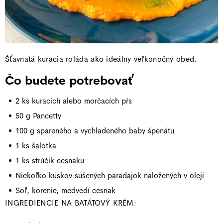
Šťavnatá kuracia roláda ako ideálny veľkonočný obed.
Čo budete potrebovať
2 ks kuracích alebo morčacích pŕs
50 g Pancetty
100 g spareného a vychladeného baby špenátu
1 ks šalotka
1 ks strúčik cesnaku
Niekoľko kúskov sušených paradajok naložených v oleji
Soľ, korenie, medvedí cesnak
INGREDIENCIE NA BATÁTOVÝ KRÉM: