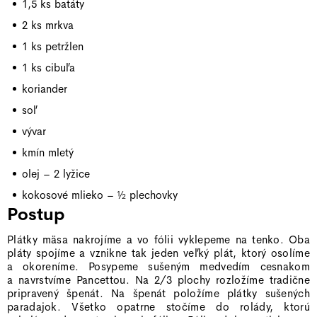
1,5 ks batáty
2 ks mrkva
1 ks petržlen
1 ks cibuľa
koriander
soľ
vývar
kmín mletý
olej – 2 lyžice
kokosové mlieko – ½ plechovky
Postup
Plátky mäsa nakrojíme a vo fólii vyklepeme na tenko. Oba
pláty spojíme a vznikne tak jeden veľký plát, ktorý osolíme
a okoreníme. Posypeme sušeným medvedím cesnakom
a navrstvíme Pancettou. Na 2/3 plochy rozložíme tradične
pripravený špenát. Na špenát položíme plátky sušených
paradajok. Všetko opatrne stočíme do rolády, ktorú