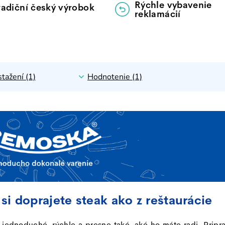
Rýchle vybavenie
radiční český výrobok
reklamácií
stažení (1)
Hodnotenie (1)
i doprajete steak ako z reštaurácie
jednoduché, rýchle a presne také, aké ho máte radi. Pripra