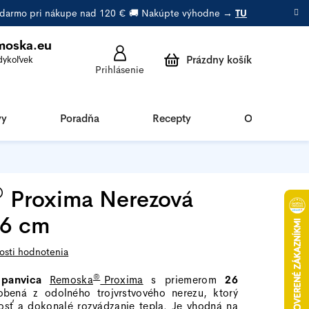
 zadarmo pri nákupe nad 120 € 🚚 Nakúpte výhodne →
TU
moska.eu
Prázdny košík
Prihlásenie
Nákupný
košík
vy
Poradňa
Recepty
O Remoske
®
Proxima Nerezová
26 cm
osti hodnotenia
®
 panvica
Remoska
Proxima
s priemerom
26
obená z odolného trojvrstvového nerezu, ktorý
nosť a dokonalé rozvádzanie tepla. Je vhodná na