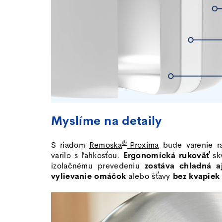
Myslíme na detaily
®
S riadom
Remoska
Proxima
bude varenie ra
varilo s ľahkosťou.
Ergonomická rukoväť
sk
izolačnému prevedeniu
zostáva chladná a
vylievanie omáčok
alebo šťavy
bez kvapiek