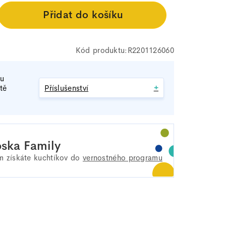
R2201126060
tu
+
tě
Příslušenství
ska Family
 získáte
kuchtíkov do
vernostného programu