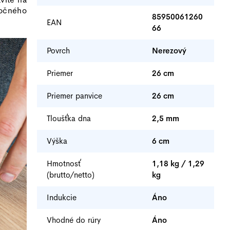
očného
85950061260
EAN
66
Povrch
Nerezový
Priemer
26 cm
Priemer panvice
26 cm
Tloušťka dna
2,5 mm
Výška
6 cm
Hmotnosť
1,18 kg / 1,29
(brutto/netto)
kg
Indukcie
Áno
Vhodné do rúry
Áno