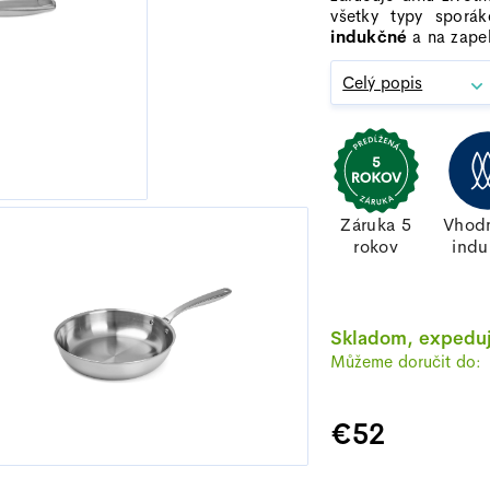
5,0
všetky typy spor
z
indukčné
a na zape
5
Celý popis
hviezdičiek.
Záruka 5
Vhod
rokov
indu
Skladom, expeduj
€52
Jednotková cena: