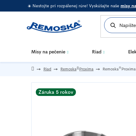
Prejsť
☀️ Nestojte pri rozpálenej rúre! Vyskúšajte naše
misy n
na
obsah
Misy na pečenie
Riad
Ele
®
®
Riad
Remoska
Proxima
Remoska
Proxima
Záruka 5 rokov