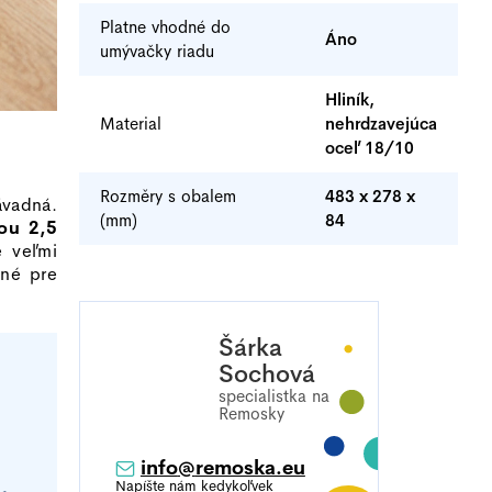
Platne vhodné do
Áno
umývačky riadu
Hliník,
Material
nehrdzavejúca
oceľ 18/10
Rozměry s obalem
483 x 278 x
ávadná.
(mm)
84
ou 2,5
e veľmi
dné pre
Šárka
Sochová
info
@
remoska.eu