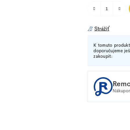
Strážiť
K tomuto produk
doporučujeme ješ
zakoupit:
Remo
Nákupom