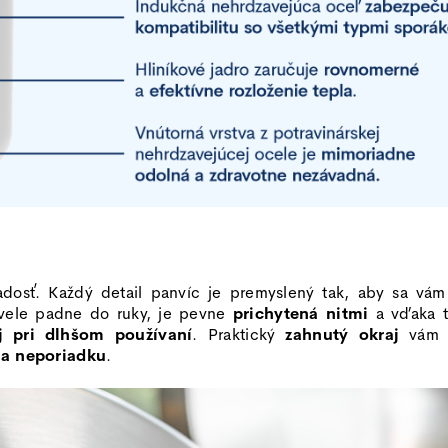
dosť. Každý detail panvíc je premyslený tak, aby sa vám
vele padne do ruky, je pevne
prichytená nitmi
a vďaka t
j pri dlhšom používaní
. Praktický
zahnutý okraj
vá
 a neporiadku
.