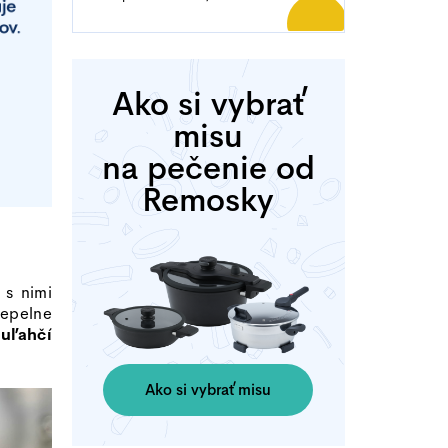
Ako si vybrať
misu
na pečenie od
Remosky
 s nimi
epelne
m
uľahčí
Ako si vybrať misu