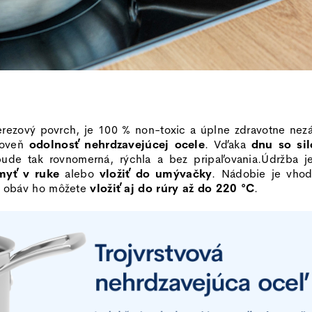
erezový povrch, je 100 % non-toxic a úplne zdravotne nez
roveň
odolnosť nehrdzavejúcej ocele
. Vďaka
dnu so sil
bude tak rovnomerná, rýchla a bez pripaľovania.
Údržba j
myť v ruke
alebo
vložiť do umývačky
. Nádobie je vho
z obáv ho môžete
vložiť aj do rúry až do 220 °C
.