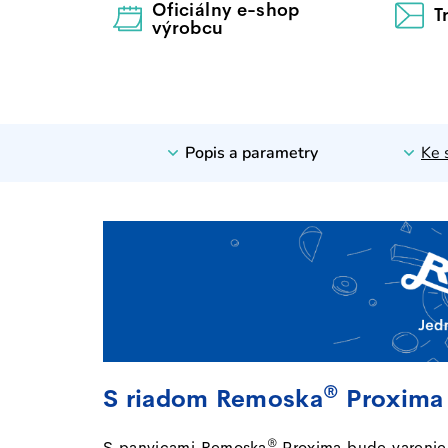
Oficiálny e-shop
T
výrobcu
Popis a parametry
Ke 
®
S riadom Remoska
Proxima s
®
S panvicami
Remoska
Proxima
bude varenie 