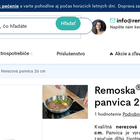
a pečenie
a varte pohodlne aj počas horúcich letných dní. Doprava
info
@
re
Hľadať
ktrospotrebiče
Príslušenstvo
🔥 Akcie a zľa
 Nerezová panvica 26 cm
Remoska
panvica 
Priemerné
1 hodnotenie
Podrobn
hodnotenie
Kvalitná
nerezová
produktu
cm.
Panvica je vyr
je
zaručuje dlhú život