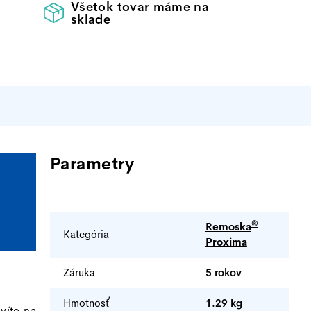
Všetok tovar máme na
sklade
Dodatočné
parametre
®
Remoska
Kategória
Proxima
Záruka
5 rokov
Hmotnosť
1.29 kg
víte na