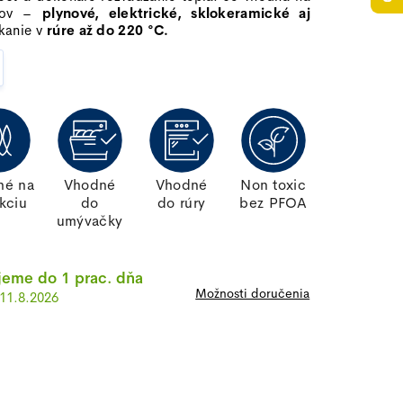
ákov –
plynové, elektrické, sklokeramické aj
kanie v
rúre až do
220 °C.
né na
Vhodné
Vhodné
Non toxic
kciu
do
do rúry
bez PFOA
umývačky
eme do 1 prac. dňa
Možnosti doručenia
11.8.2026