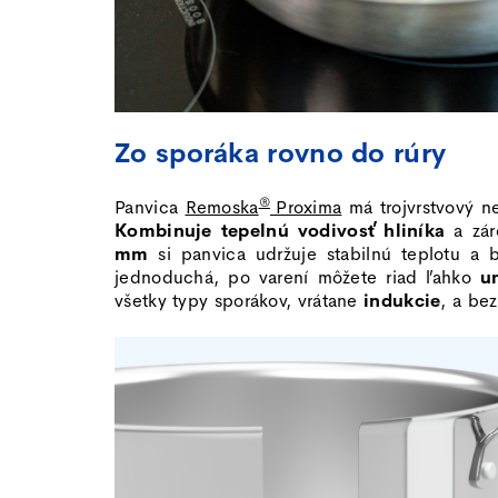
Zo sporáka rovno do rúry
®
Panvica
Remoska
Proxima
má trojvrstvový n
Kombinuje tepelnú vodivosť hliníka
a zá
mm
si panvica udržuje stabilnú teplotu a 
jednoduchá, po varení môžete riad ľahko
u
všetky typy sporákov, vrátane
indukcie
, a be