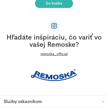
z
Do košíka
5
Z
hviezdičiek.
á
p
ä
Hľadáte inšpiráciu, čo variť vo
t
vašej Remoske?
i
e
remoska_official
Služby zákazníkom