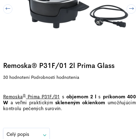
Remoska® P31F/01 2l Prima Glass
Priemerné
30 hodnotení
Podrobnosti hodnotenia
hodnotenie
produktu
®
Remoska
Prima P31F/01
s
objemom 2 l
s
príkonom 400
je
W
a veľmi praktickým
skleneným okienkom
umožňujúcim
4,9
kontrolu pečených surovín.
z
5
hviezdičiek.
Celý popis