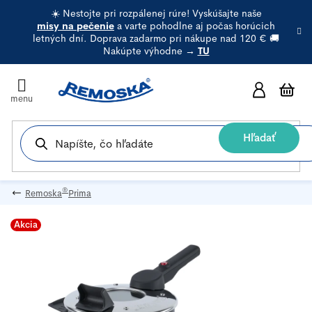
Prejsť
☀️ Nestojte pri rozpálenej rúre! Vyskúšajte naše
na
misy na pečenie
a varte pohodlne aj počas horúcich
letných dní. Doprava zadarmo pri nákupe nad 120 € 🚚
obsah
Nakúpte výhodne →
TU
N
k
Hľadať
®
Remoska
Prima
Akcia