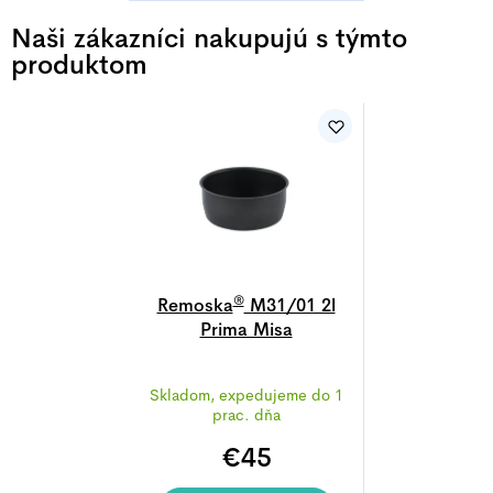
hviezdičiek.
Naši zákazníci nakupujú s týmto
produktom
®
Remoska
M31/01 2l
Prima Misa
Priemerné
Skladom, expedujeme do 1
hodnotenie
prac. dňa
produktu
€45
je
5,0