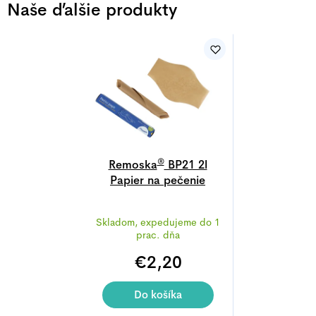
Naše ďalšie produkty
®
Remoska
BP21 2l
Papier na pečenie
Priemerné
Skladom, expedujeme do 1
hodnotenie
prac. dňa
produktu
€2,20
je
4,9
z
Do košíka
5