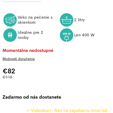
Veko na pečenie s
2 litry
okienkom
Ideálne pre 2
Len 400 W
osoby
Momentálne nedostupné
Možnosti doručenia
€82
Jednotková cena:
€115
Zadarmo od nás dostanete
+ Videokurz: Ako na zapekaciu misu od