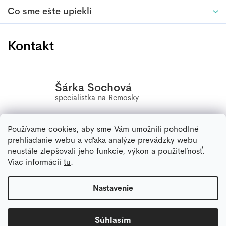
Čo sme ešte upiekli
Kontakt
Šárka Sochová
Používame cookies, aby sme Vám umožnili pohodlné
+420
556 802 603
prehliadanie webu a vďaka analýze prevádzky webu
neustále zlepšovali jeho funkcie, výkon a použiteľnosť.
info
@
remoska.eu
Viac informácií
tu
.
Nastavenie
© Copyright 2026, remoska.cz Remoska, jsme tady pro vás již 65 let.
Všechna práva vyhrazena.
Súhlasím