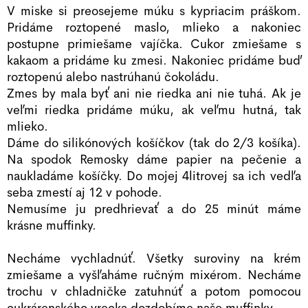
V miske si preosejeme múku s kypriacim práškom.
Pridáme roztopené maslo, mlieko a nakoniec
postupne primiešame vajíčka. Cukor zmiešame s
kakaom a pridáme ku zmesi. Nakoniec pridáme buď
roztopenú alebo nastrúhanú čokoládu.
Zmes by mala byť ani nie riedka ani nie tuhá. Ak je
veľmi riedka pridáme múku, ak veľmu hutná, tak
mlieko.
Dáme do silikónových košíčkov (tak do 2/3 košíka).
Na spodok Remosky dáme papier na pečenie a
naukladáme košíčky. Do mojej 4litrovej sa ich vedľa
seba zmestí aj 12 v pohode.
Nemusíme ju predhrievať a do 25 minút máme
krásne muffinky.
Necháme vychladnúť. Všetky suroviny na krém
zmiešame a vyšľaháme ručným mixérom. Necháme
trochu v chladničke zatuhnúť a potom pomocou
cukrárenského vrecka dozdobíme naše muffinky.