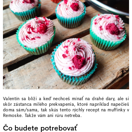
Valentín sa blíži a keď nechceš mínať na drahé dary, ale si
skôr zástanca milého prekvapenia, ktoré napríklad napečieš
doma sám/sama, tak skús tento rýchly recept na muffinky v
Remoske. Takže vám ani rúru netreba.
Čo budete potrebovať