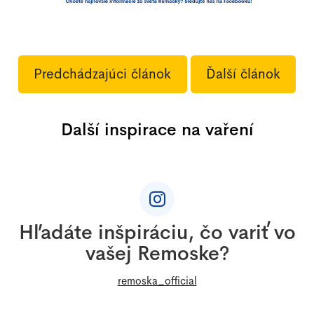
Predchádzajúci článok
Ďalší článok
Další inspirace na vaření
Z
á
p
ä
Hľadáte inšpiráciu, čo variť vo
t
vašej Remoske?
i
e
remoska_official