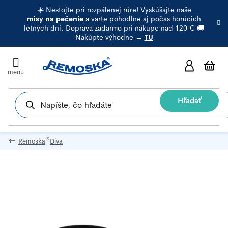
Prejsť
☀️ Nestojte pri rozpálenej rúre! Vyskúšajte naše
na
misy na pečenie
a varte pohodlne aj počas horúcich
letných dní. Doprava zadarmo pri nákupe nad 120 € 🚚
obsah
Nakúpte výhodne →
TU
N
k
Hľadať
®
Remoska
Diva