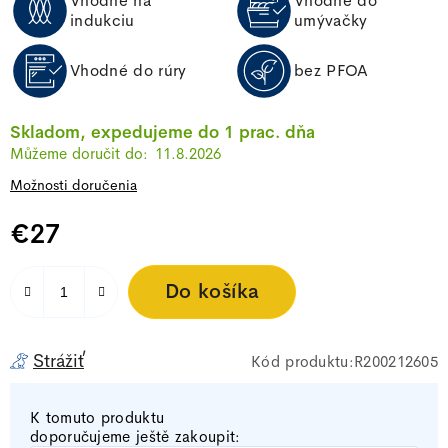
Vhodné na
Vhodné do
indukciu
umývačky
Vhodné do rúry
bez PFOA
Skladom, expedujeme do 1 prac. dňa
11.8.2026
Možnosti doručenia
€27
Jednotková cena:
Do košíka
Strážiť
R200212605
K tomuto produktu
doporučujeme ještě zakoupit: