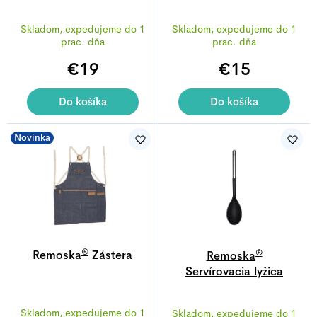
Priemerné
Skladom, expedujeme do 1
Skladom, expedujeme do 1
hodnotenie
prac. dňa
prac. dňa
produktu
€19
€15
je
5,0
z
Do košíka
Do košíka
5
hviezdičiek.
Novinka
®
®
Remoska
Zástera
Remoska
Servírovacia lyžica
Skladom, expedujeme do 1
Skladom, expedujeme do 1