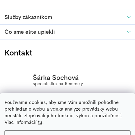
Služby zákazníkom
Čo sme ešte upiekli
Kontakt
Šárka Sochová
Používame cookies, aby sme Vám umožnili pohodlné
+420
556 802 603
prehliadanie webu a vďaka analýze prevádzky webu
neustále zlepšovali jeho funkcie, výkon a použiteľnosť.
info
@
remoska.eu
Viac informácií
tu
.