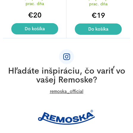
prac. dňa
prac. dňa
€20
€19
Do košíka
Do košíka
Z
á
p
ä
Hľadáte inšpiráciu, čo variť vo
t
vašej Remoske?
i
e
remoska_official