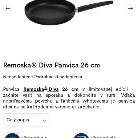
Remoska® Diva Panvica 26 cm
Priemerné
Neohodnotené
Podrobnosti hodnotenia
hodnotenie
®
Panvica
Remoska
Diva
26 cm
v limitovanej edícii –
produktu
začnite variť na sporáku a dokončite v rúre. Vďaka
je
nepriľnavému povrchu a ľahkému vyhotoveniu je panvica
0,0
ideálna na každodenné varenie aj zapekanie.
z
5
Celý popis
hviezdičiek.