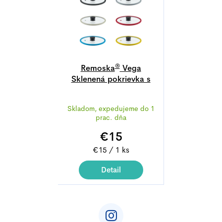
®
Remoska
Vega
Sklenená pokrievka s
priemerom 28 cm
Skladom, expedujeme do 1
prac. dňa
€15
Jednotková
€15 / 1 ks
cena:
Detail
Z
á
p