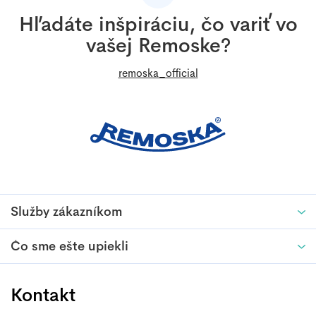
ä
Hľadáte inšpiráciu, čo variť vo
t
vašej Remoske?
i
e
remoska_official
Služby zákazníkom
Čo sme ešte upiekli
Kontakt