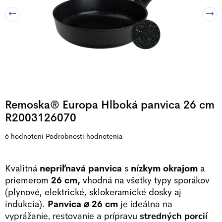
Remoska® Europa Hlboká panvica 26 cm
R2003126070
Priemerné
6 hodnotení
Podrobnosti hodnotenia
hodnotenie
produktu
Kvalitná
nepriľnavá panvica
s
nízkym okrajom
a
je
priemerom
26 cm,
vhodná na všetky typy sporákov
5,0
(plynové, elektrické, sklokeramické dosky aj
z
indukcia).
Panvica ⌀ 26 cm
j
e ideálna na
5
vyprážanie, restovanie a prípravu
stredných porcií
hviezdičiek.