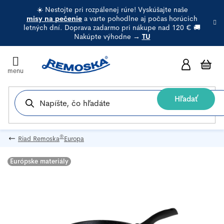
Prejsť
☀️ Nestojte pri rozpálenej rúre! Vyskúšajte naše
na
misy na pečenie
a varte pohodlne aj počas horúcich
letných dní. Doprava zadarmo pri nákupe nad 120 € 🚚
obsah
Nakúpte výhodne →
TU
N
k
Hľadať
®
Riad Remoska
Europa
Európske materiály