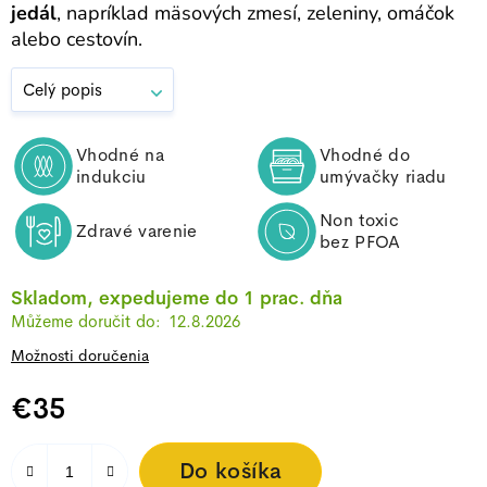
jedál
, napríklad mäsových zmesí, zeleniny, omáčok
alebo cestovín.
Celý popis
Vhodné na
Vhodné do
indukciu
umývačky riadu
Non toxic
Zdravé varenie
bez PFOA
Skladom, expedujeme do 1 prac. dňa
12.8.2026
Možnosti doručenia
€35
Jednotková cena:
Do košíka