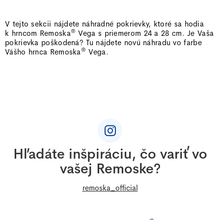
v
l
V tejto sekcii nájdete náhradné pokrievky, ktoré sa hodia
á
®
k hrncom Remoska
Vega s priemerom 24 a 28 cm. Je Vaša
d
pokrievka poškodená? Tu nájdete novú náhradu vo farbe
®
a
Vášho hrnca Remoska
Vega.
c
i
e
p
Z
r
á
v
p
k
ä
y
Hľadáte inšpiráciu, čo variť vo
t
v
vašej Remoske?
i
ý
p
e
remoska_official
i
s