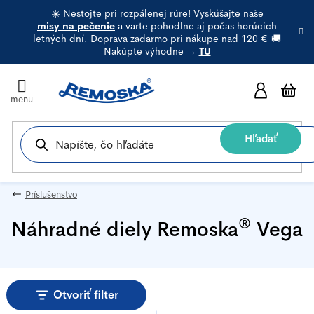
Prejsť
☀️ Nestojte pri rozpálenej rúre! Vyskúšajte naše
na
misy na pečenie
a varte pohodlne aj počas horúcich
letných dní. Doprava zadarmo pri nákupe nad 120 € 🚚
obsah
Nakúpte výhodne →
TU
N
k
Hľadať
Príslušenstvo
®
Náhradné diely Remoska
Vega
Otvoriť filter