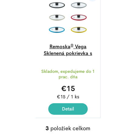
®
Remoska
Vega
Sklenená pokrievka s
priemerom 28 cm
Skladom, expedujeme do 1
prac. dňa
€15
Jednotková
€15 / 1 ks
cena:
Detail
3
položiek celkom
O