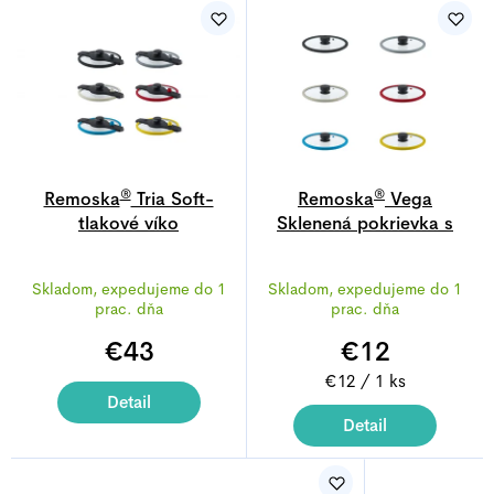
V
ý
p
i
s
p
r
®
®
Remoska
Tria Soft-
Remoska
Vega
tlakové víko
o
Sklenená pokrievka s
priemerom 24 cm
d
Priemerné
u
Skladom, expedujeme do 1
Skladom, expedujeme do 1
hodnotenie
prac. dňa
prac. dňa
k
produktu
€43
€12
je
t
5,0
Jednotková
€12 / 1 ks
o
z
Detail
cena:
v
Detail
5
hviezdičiek.