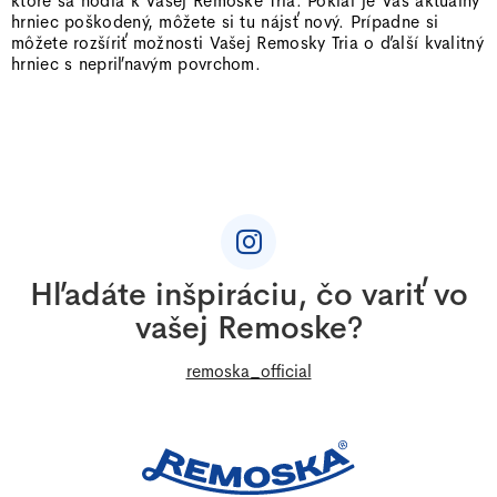
ktoré sa hodia k Vašej Remoske Tria. Pokiaľ je Váš aktuálny
d
hrniec poškodený, môžete si tu nájsť nový. Prípadne si
a
môžete rozšíriť možnosti Vašej Remosky Tria o ďalší kvalitný
hrniec s nepriľnavým povrchom.
c
i
e
p
Z
r
v
á
k
p
y
ä
Hľadáte inšpiráciu, čo variť vo
v
t
ý
vašej Remoske?
i
p
e
remoska_official
i
s
u