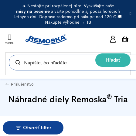
Prejsť
☀️ Nestojte pri rozpálenej rúre! Vyskúšajte naše
na
misy na pečenie
a varte pohodlne aj počas horúcich
letných dní. Doprava zadarmo pri nákupe nad 120 € 🚚
obsah
Nakúpte výhodne →
TU
N
k
Hľadať
Príslušenstvo
®
Náhradné diely Remoska
Tria
Otvoriť filter