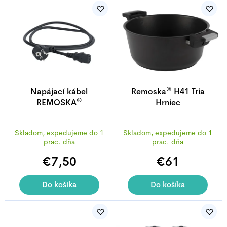
V
ý
p
i
s
p
r
®
Napájací kábel
Remoska
H41 Tria
®
REMOSKA
o
Hrniec
Prima/Dua/Tria
d
Priemerné
u
Skladom, expedujeme do 1
Skladom, expedujeme do 1
hodnotenie
prac. dňa
prac. dňa
k
produktu
€7,50
€61
je
t
5,0
o
z
Do košíka
Do košíka
v
5
hviezdičiek.