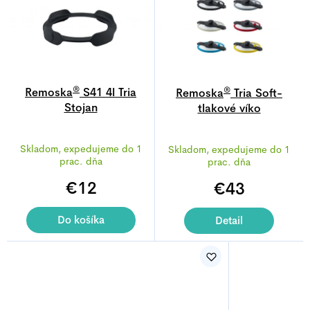
®
®
Remoska
S41 4l Tria
Remoska
Tria Soft-
Stojan
tlakové víko
Priemerné
Skladom, expedujeme do 1
Skladom, expedujeme do 1
hodnotenie
prac. dňa
prac. dňa
produktu
€12
je
€43
5,0
z
Do košíka
Detail
5
hviezdičiek.