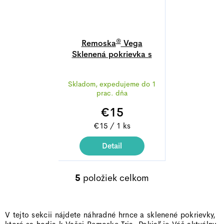
®
Remoska
Vega
Sklenená pokrievka s
priemerom 28 cm
Skladom, expedujeme do 1
prac. dňa
€15
Jednotková
€15 / 1 ks
cena:
Detail
5
položiek celkom
O
v
l
V tejto sekcii nájdete náhradné hrnce a sklenené pokrievky,
á