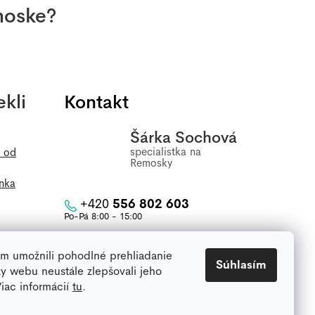
emoske?
kli
Kontakt
Šárka Sochová
e od
nka
+420
556 802 603
info
@
remoska.eu
m umožnili pohodlné prehliadanie
Súhlasím
y webu neustále zlepšovali jeho
Viac informácií
tu
.