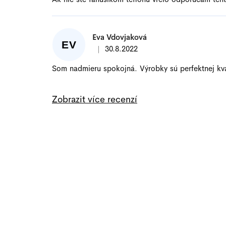
Eva Vdovjaková
EV
|
30.8.2022
Hodnotenie produktu je 5 z 5 hviezd
Som nadmieru spokojná. Výrobky sú perfektnej kva
Zobrazit více recenzí
Z
á
p