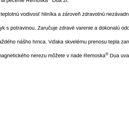
na pečenie 
Remoska
 Dua
 2l.

 teplotnú vodivosť hliníka a zároveň zdravotnú nezávadn
styk s potravinou. Zaručuje zdravé varenie a dokonalú odo
aždého nášho hrnca. Vďaka skvelému prenosu tepla zaruč
®
 magnetického nerezu môžete v riade 
Remoska
 Dua
 uva