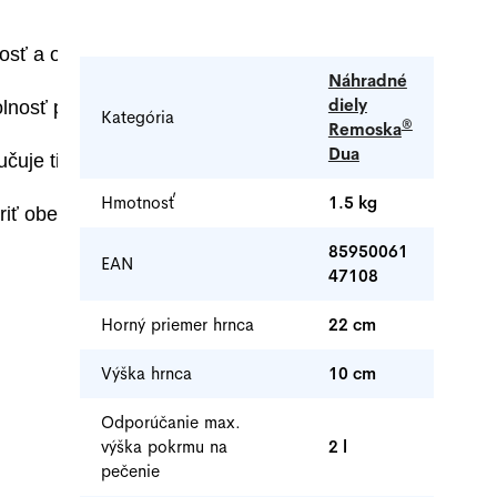
parametre
osť a odolnosť nerezového plechu.

Náhradné
diely
lnosť proti poškodeniu.

Kategória
®
Remoska
Dua
uje tie najlepšie výsledky vášho varenia.

Hmotnosť
1.5 kg
riť obed pre celú rodinu, pokojne aj na indukčnom sporá
85950061
EAN
47108
Horný priemer hrnca
22 cm
Výška hrnca
10 cm
Odporúčanie max.
výška pokrmu na
2 l
pečenie