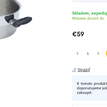
5
hviezdičiek.
Skladom, expedu
€59
Jednotková cena:
Strážiť
K tomuto produk
doporučujeme ješ
zakoupit: