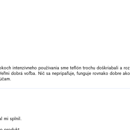
ičiek.
ch intenzívneho používania sme teflón trochu doškriabali a roz
Veľmi dobrá voľba. Nič sa nepripaľuje, funguje rovnako dobre ako
rúčam.
ičiek.
 mi splnil.
to produkt.