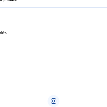
ičiek.
lity.