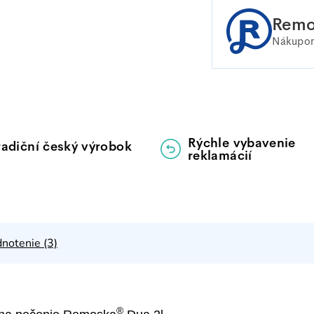
Remo
Nákupom
Rýchle vybavenie
radiční český výrobok
reklamácií
notenie (3)
®