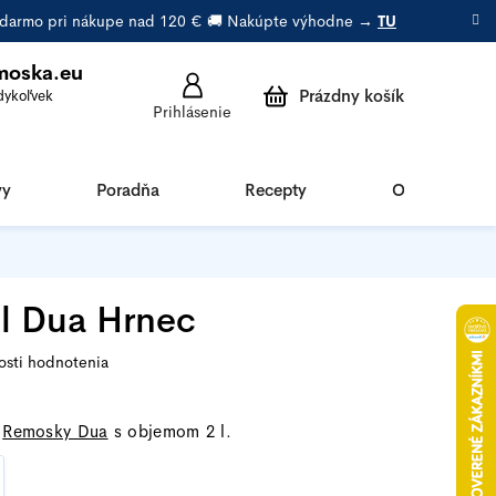
 zadarmo pri nákupe nad 120 € 🚚 Nakúpte výhodne →
TU
moska.eu
Prázdny košík
Prihlásenie
Nákupný
košík
vy
Poradňa
Recepty
O Remoske
l Dua Hrnec
sti hodnotenia
e
Remosky Dua
s objemom 2 l.