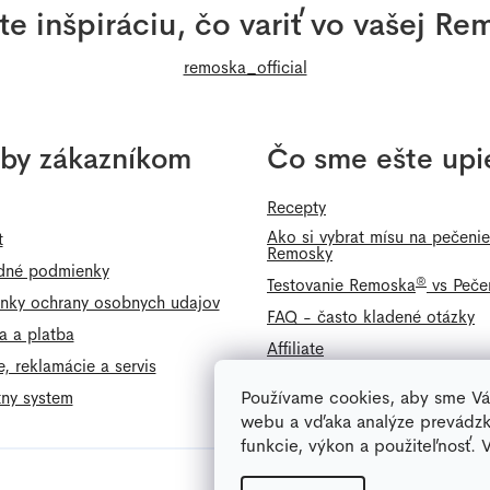
e inšpiráciu, čo variť vo vašej R
remoska_official
žby zákazníkom
Čo sme ešte upie
Recepty
Ako si vybrat mísu na pečeni
t
Remosky
né podmienky
®
Testovanie Remoska
vs Peče
nky ochrany osobnych udajov
FAQ - často kladené otázky
a a platba
Affiliate
e, reklamácie a servis
Používame cookies, aby sme Vá
tny system
webu a vďaka analýze prevádzk
funkcie, výkon a použiteľnosť. 