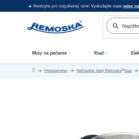
Prejsť
☀️ Nestojte pri rozpálenej rúre! Vyskúšajte naše
misy n
na
obsah
Misy na pečenie
Riad
Ele
®
Príslušenstvo
Náhradné diely Remoska
Dua