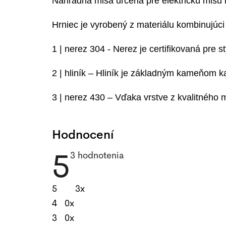
Náhradná misa určená pre elektrickú misu 
Hrniec je vyrobený z materiálu kombinujúci
1 | nerez 304 - Nerez je certifikovaná pre 
2 | hliník – Hliník je základným kameňom k
3 | nerez 430 – Vďaka vrstve z kvalitného
Hodnocení
5
Priemerné
3 hodnotenia
hodnotenie
produktu
je
5
3x
5,0
z
4
0x
5
3
0x
hviezdičiek.