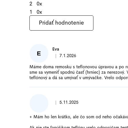
2
0x
1
0x
Pridať hodnotenie
V
ý
p
Eva
E
i
|
7.1.2026
Hodnotenie produktu je 5 z 5 hviezd
s
h
Máme doma remosku s teflonovou úpravou a po roko
sme sa vymeniť spodnú časť (hrniec) za nerezový. 
o
teflónový a dá sa umývať v umývačke. Vrelo odpo
d
n
o
t
|
5.11.2025
Hodnotenie produktu je 5 z 5 hviezd
e
n
+ Mám ho len krátko, ale čo som od neho očakával
í
Ak nie ste fanúšikom teflónu vrelo odporúčam ten