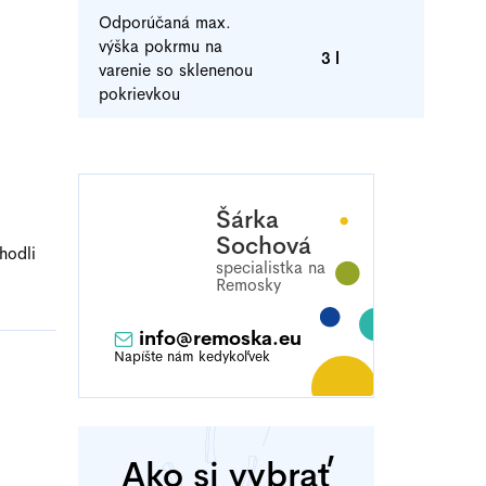
Odporúčaná max.
výška pokrmu na
3 l
varenie so sklenenou
pokrievkou
Šárka
Sochová
hodli
info
@
remoska.eu
Ako si vybrať