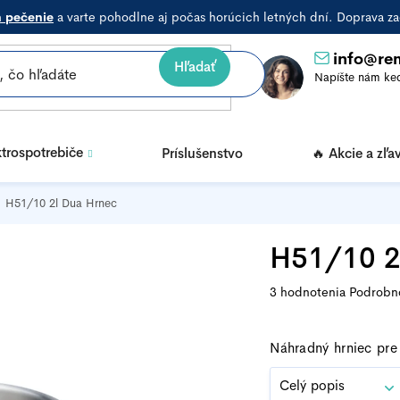
a pečenie
a varte pohodlne aj počas horúcich letných dní. Doprava
info
@
re
Hľadať
ktrospotrebiče
Príslušenstvo
🔥 Akcie a zľa
H51/10 2l Dua Hrnec
H51/10 2
Priemerné
3 hodnotenia
Podrobno
hodnotenie
produktu
Náhradný hrniec pr
je
5,0
Celý popis
z